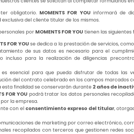
estros clientes se solicitan al completar formularios en 
ter obligatorio.
MOMENTS FOR YOU
informará de dic
exclusiva del cliente titular de los mismos.
 personales por
MOMENTS FOR YOU
tienen las siguientes 
TS FOR YOU
se dedica a la prestación de servicios, como
 tratamiento de sus datos es necesario para el cumpl
o incluso para la realización de diligencias precontr
es esencial para que pueda disfrutar de todas las ve
cución del contrato celebrado en los campos marcados co
 esta finalidad se conservarán durante
2 años de inact
S FOR YOU
podrá tratar los datos personales recopilado
 por la empresa.
ente con el
consentimiento expreso del titular
, otorga
omunicaciones de marketing por correo electrónico, corr
ales recopilados con terceros que gestionen redes soc