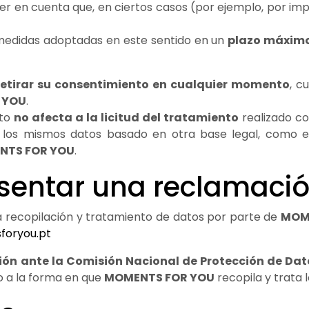
ner en cuenta que, en ciertos casos (por ejemplo, por impe
 medidas adoptadas en este sentido en un
plazo máximo
retirar su consentimiento en cualquier momento
, c
 YOU
.
nto
no afecta a la licitud del tratamiento
realizado c
de los mismos datos basado en otra base legal, como 
NTS FOR YOU
.
esentar una reclamaci
a recopilación y tratamiento de datos por parte de
MOM
oryou.pt
ón ante la Comisión Nacional de Protección de Da
o a la forma en que
MOMENTS FOR YOU
recopila y trata 